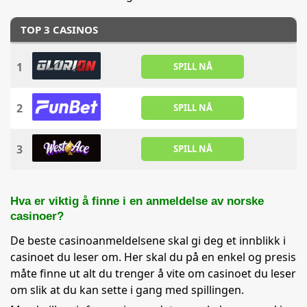
TOP 3 CASINOS
1
SPILL NÅ
2
SPILL NÅ
3
SPILL NÅ
Hva er viktig å finne i en anmeldelse av norske
casinoer?
De beste casinoanmeldelsene skal gi deg et innblikk i
casinoet du leser om. Her skal du på en enkel og presis
måte finne ut alt du trenger å vite om casinoet du leser
om slik at du kan sette i gang med spillingen.