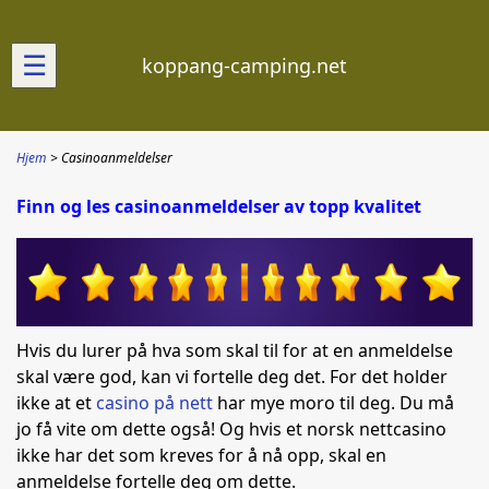
☰
koppang-camping.net
Hjem
Casinoanmeldelser
Finn og les casinoanmeldelser av topp kvalitet
Hvis du lurer på hva som skal til for at en anmeldelse
skal være god, kan vi fortelle deg det. For det holder
ikke at et
casino på nett
har mye moro til deg. Du må
jo få vite om dette også! Og hvis et norsk nettcasino
ikke har det som kreves for å nå opp, skal en
anmeldelse fortelle deg om dette.