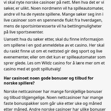
vi skal nyte norske casinoer på nett. Men hva det er vi
søker, er ulikt. Noen nordmenn vil ha spilleautomater,
andre vil ha de nyeste spillene. Mange søker seg inn i
live casinoer som en spennende flukt fra hverdagen,
mens de sportsinteresserte vil ha bettingmuligheter
på live sportseventer.
Uansett hva du søker etter, skal du finne informasjon
om spillene i en god anmeldelse av et casino. Her skal
du raskt finne ut om et nettsted gir deg sport og live
evenementer, eller om det kun er spilleautomater som
sprer glede. Les om Wildz casino for å lære mer om et
casino med et godt spillutvalg!
Har casinoet noen gode bonuser og tilbud for
norske spillere?
Norske nettcasinoer har mange forskjellige bonuser
og tilbud tilgjengelige. Noen nettcasinoer har mange
faste bonuspakker som går uke etter uke og måned
etter måned. Andre norske casinoer har ulike bonuser