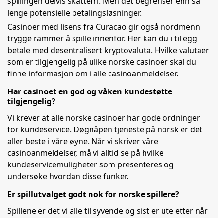
spillingen delvis skattefri. Men det begrenser enn så
lenge potensielle betalingsløsninger.
Casinoer med lisens fra Curacao gir også nordmenn
trygge rammer å spille innenfor. Her kan du i tillegg
betale med desentralisert kryptovaluta. Hvilke valutaer
som er tilgjengelig på ulike norske casinoer skal du
finne informasjon om i alle casinoanmeldelser.
Har casinoet en god og våken kundestøtte
tilgjengelig?
Vi krever at alle norske casinoer har gode ordninger
for kundeservice. Døgnåpen tjeneste på norsk er det
aller beste i våre øyne. Når vi skriver våre
casinoanmeldelser, må vi alltid se på hvilke
kundeservicemuligheter som presenteres og
undersøke hvordan disse funker.
Er spillutvalget godt nok for norske spillere?
Spillene er det vi alle til syvende og sist er ute etter når